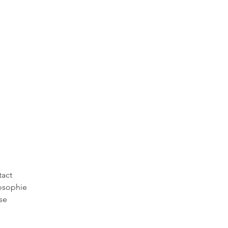
act
osophie
se