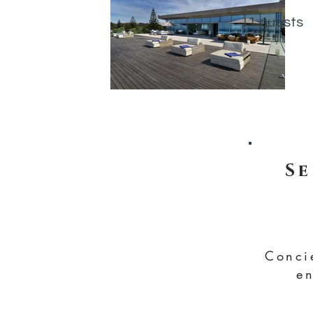
11 guests
Se
Conci
en