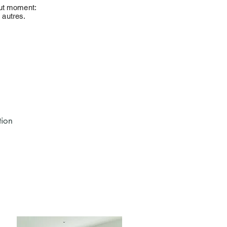
out moment:
 autres.
tion