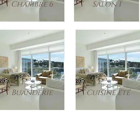
Chambre 6
Salon 1
Buanderie
Cuisine été