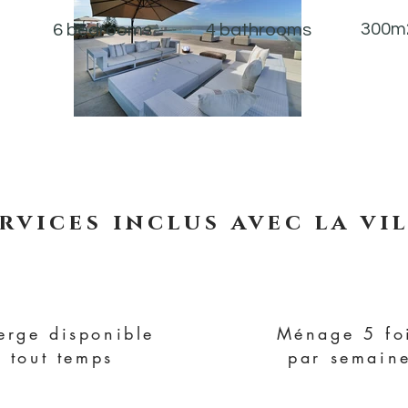
300m
6 bedrooms
4 bathrooms
rvices inclus avec la vi
erge disponible
Ménage 5 fo
 tout temps
par semain