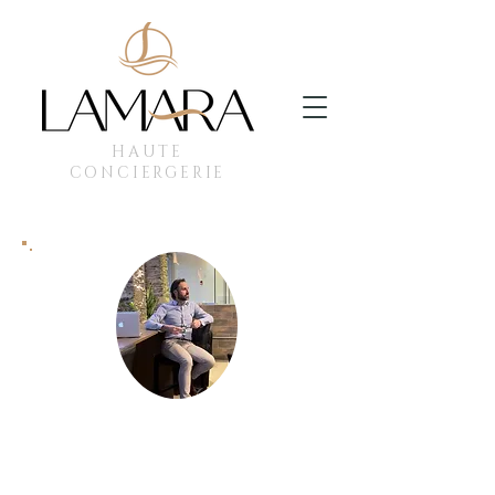
HAUTE
CONCIERGERIE
Notre philosophie
Le sens du service. L'essence