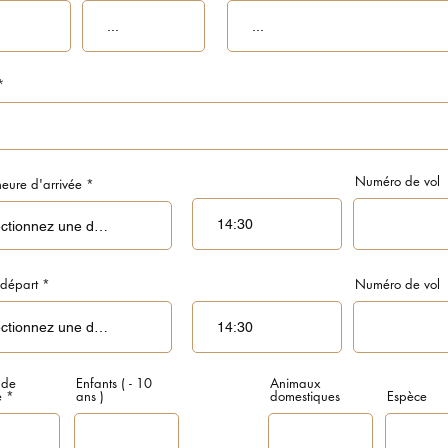
Numéro de vol
r
heure d'arrivée
*
e
q
u
i
r
e
d
r
 départ
*
Numéro de vol
e
q
u
i
r
e
d
 de
Enfants ( - 10
Animaux
e
ans )
domestiques
Espèce