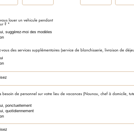
-vous louer un vehicule pendant
R
ur ?
*
e
q
ui, suggèrez-moi des modèles
u
on
i
r
e
-vous des services supplémentaires (service de blanchisserie, livraison de déjeu
d
ui
on
 besoin de personnel sur votre lieu de vacances (Nounou, chef à domicile, tuteu
ui, ponctuellement
ui, quotidiennement
on